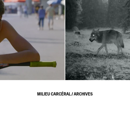
a mère, les foyers d’accueil et
Dans le Jura, une meute de lou
, il enfourche son vélo, dévale
faune exécutent leur mission, Fa
MILIEU CARCÉRAL / ARCHIVES
urné sur trois ans, Toute ma vie
moutons sans armes et tenter de
 et dresse le portrait intime
survie et disparition.