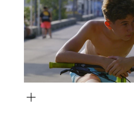
Depuis ses six ans, Noah navigue entre la maison de s
les problèmes avec la justice. Mais lorsqu’il perd pied
les pentes lausannoises et devient le roi du bitume. To
explore avec délicatesse les ruptures de l’adolescence
d’une quête d’identité.