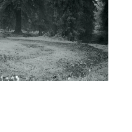
ps est condamnée à l’abattage. Tandis que les gardes-
brice, berger, choisit une autre voie: protéger ses
 sauver l’ultime loup. Une course haletante entre