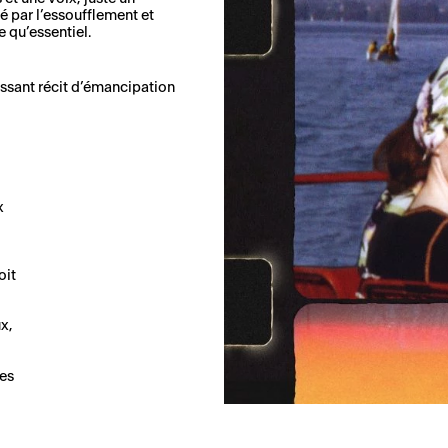
 par l’essoufflement et
 qu’essentiel.
ssant récit d’émancipation
x
oit
ux,
Les