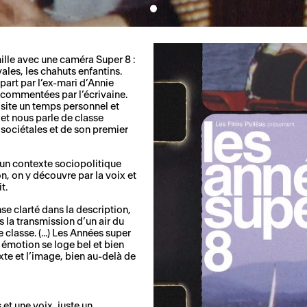
mille avec une caméra Super 8 :
ales, les chahuts enfantins.
part par l’ex-mari d’Annie
t commentées par l’écrivaine.
site un temps personnel et
 et nous parle de classe
 sociétales et de son premier
d’un contexte sociopolitique
on, on y découvre par la voix et
t.
se clarté dans la description,
 la transmission d’un air du
lasse. (...) Les Années super
 émotion se loge bel et bien
xte et l’image, bien au-delà de
 et une voix, juste un