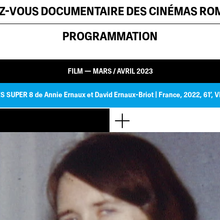
EZ-VOUS DOCUMENTAIRE DES CINÉMAS R
PROGRAMMATION
FILM — MARS / AVRIL 2023
S SUPER 8
de Annie Ernaux et David Ernaux-Briot
| France, 2022, 61’, V