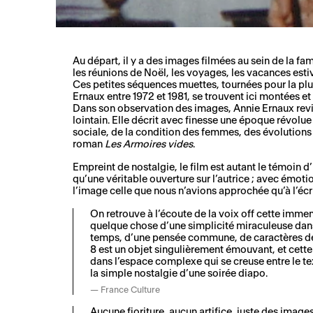
Au départ, il y a des images filmées au sein de la fa
les réunions de Noël, les voyages, les vacances estiv
Ces petites séquences muettes, tournées pour la plu
Ernaux entre 1972 et 1981, se trouvent ici montées e
Dans son observation des images, Annie Ernaux revi
lointain. Elle décrit avec finesse une époque révolue
sociale, de la condition des femmes, des évolutions
roman
Les Armoires vides
.
Empreint de nostalgie, le film est autant le témoin 
qu’une véritable ouverture sur l’autrice ; avec émoti
l’image celle que nous n’avions approchée qu’à l’écri
On retrouve à l’écoute de la voix off cette immen
quelque chose d’une simplicité miraculeuse dans
temps, d’une pensée commune, de caractères de c
8 est un objet singulièrement émouvant, et cette
dans l’espace complexe qui se creuse entre le te
la simple nostalgie d’une soirée diapo.
France Culture
Aucune fioriture, aucun artifice, juste des images