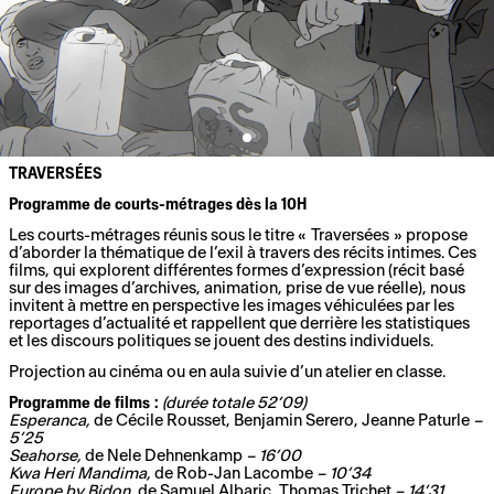
TRAVERSÉES
Programme de courts-métrages dès la 10H
Les courts-métrages réunis sous le titre « Traversées » propose
d’aborder la thématique de l’exil à travers des récits intimes. Ces
films, qui explorent différentes formes d’expression (récit basé
sur des images d’archives, animation, prise de vue réelle), nous
invitent à mettre en perspective les images véhiculées par les
reportages d’actualité et rappellent que derrière les statistiques
et les discours politiques se jouent des destins individuels.
Projection au cinéma ou en aula suivie d’un atelier en classe.
Programme de films :
(durée totale 52’09)
Esperanca,
de Cécile Rousset, Benjamin Serero, Jeanne Paturle
–
5’25
Seahorse,
de Nele Dehnenkamp
– 16’00
Kwa Heri Mandima,
de Rob-Jan Lacombe
– 10’34
Europe by Bidon,
de Samuel Albaric, Thomas Trichet
– 14’31