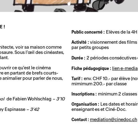
E !
Public concerné :
Elèves de la 4H
Activité :
visionnement des films a
rchitecte, voir sa maison comme
par petits groupes
saure. Sous l’œil des cinéastes,
lant.
Durée :
2 périodes consécutives 
couvrir ce qu’est le cinéma
Fiche pédagogique :
lien e-media
e en partant de brefs courts-
 animalier pour parler de nous,
Tarif :
env. CHF 10.- par élève (no
mimimum 200.- par classe
Inscriptions :
minimum 2 classes 
sol
de Fabien Wohlschlag
– 3’10
Organisation :
Les dates et horair
ey Espinasse
– 3’42
enseignant·es et Ciné-Doc.
Contact :
mediation@cinedoc.ch