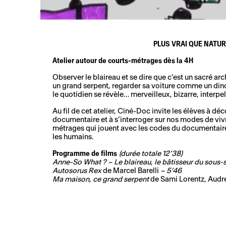
PLUS VRAI QUE NATUR
Atelier autour de courts-métrages dès la 4H
Observer le blaireau et se dire que c’est un sacré a
un grand serpent, regarder sa voiture comme un dino
le quotidien se révèle… merveilleux, bizarre, interpel
Au fil de cet atelier, Ciné-Doc invite les élèves à dé
documentaire et à s’interroger sur nos modes de vivr
métrages qui jouent avec les codes du documentaire
les humains.
Programme de films
(durée totale 12’38)
Anne-So What ? – Le blaireau, le bâtisseur du sous-
Autosorus Rex
de Marcel Barelli
– 5’46
Ma maison, ce grand serpent
de
Sami Lorentz, Audr