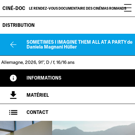
CINÉ-DOC
LE RENDEZ-VOUS DOCUMENTAIRE DES CINÉMAS ROMANDS
DISTRIBUTION
SOMETIMES I IMAGINE THEM ALL AT A PARTY
de
Daniela Magnani Hüller
Allemagne, 2026, 91'’, D / f, 16/16 ans
INFORMATIONS
MATÉRIEL
CONTACT