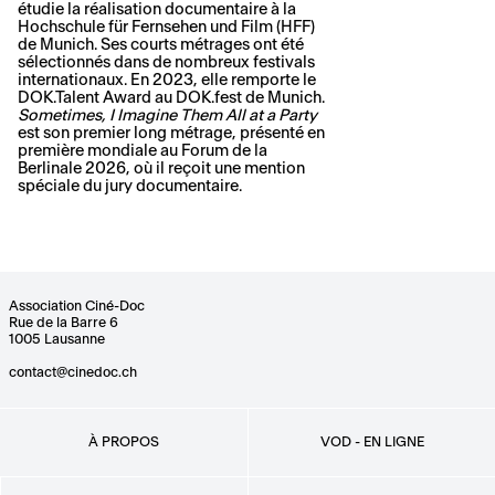
étudie la réalisation documentaire à la
Hochschule für Fernsehen und Film (HFF)
de Munich. Ses courts métrages ont été
sélectionnés dans de nombreux festivals
internationaux. En 2023, elle remporte le
DOK.Talent Award au DOK.fest de Munich.
Sometimes, I Imagine Them All at a Party
est son premier long métrage, présenté en
première mondiale au Forum de la
Berlinale 2026, où il reçoit une mention
spéciale du jury documentaire.
Association Ciné-Doc
Rue de la Barre 6
1005 Lausanne
contact@cinedoc.ch
À PROPOS
VOD - EN LIGNE