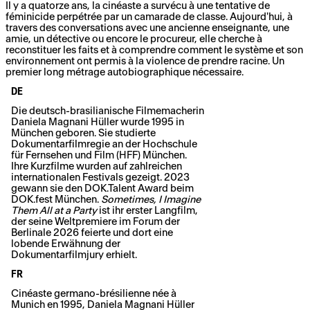
Il y a quatorze ans, la cinéaste a survécu à une tentative de
féminicide perpétrée par un camarade de classe. Aujourd'hui, à
travers des conversations avec une ancienne enseignante, une
amie, un détective ou encore le procureur, elle cherche à
reconstituer les faits et à comprendre comment le système et son
environnement ont permis à la violence de prendre racine. Un
premier long métrage autobiographique nécessaire.
DE
Die deutsch-brasilianische Filmemacherin
Daniela Magnani Hüller wurde 1995 in
München geboren. Sie studierte
Dokumentarfilmregie an der Hochschule
für Fernsehen und Film (HFF) München.
Ihre Kurzfilme wurden auf zahlreichen
internationalen Festivals gezeigt. 2023
gewann sie den DOK.Talent Award beim
DOK.fest München.
Sometimes, I Imagine
Them All at a Party
ist ihr erster Langfilm,
der seine Weltpremiere im Forum der
Berlinale 2026 feierte und dort eine
lobende Erwähnung der
Dokumentarfilmjury erhielt.
FR
Cinéaste germano-brésilienne née à
Munich en 1995, Daniela Magnani Hüller