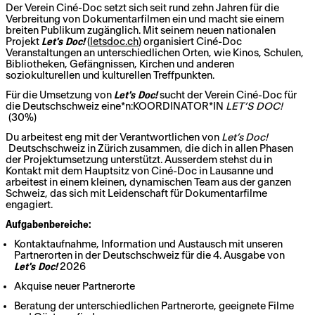
Der Verein Ciné-Doc setzt sich seit rund zehn Jahren für die
Verbreitung von Dokumentarfilmen ein und macht sie einem
breiten Publikum zugänglich. Mit seinem neuen nationalen
Projekt
Let's Doc!
(
letsdoc.ch
) organisiert Ciné-Doc
Veranstaltungen an unterschiedlichen Orten, wie Kinos, Schulen,
Bibliotheken, Gefängnissen, Kirchen und anderen
soziokulturellen und kulturellen Treffpunkten.
Für die Umsetzung von
Let's Doc!
sucht der Verein Ciné-Doc für
die Deutschschweiz eine*n:KOORDINATOR*IN
LET’S DOC!
(30%)
Du arbeitest eng mit der Verantwortlichen von
Let’s Doc!
Deutschschweiz in Zürich zusammen, die dich in allen Phasen
der Projektumsetzung unterstützt. Ausserdem stehst du in
Kontakt mit dem Hauptsitz von Ciné-Doc in Lausanne und
arbeitest in einem kleinen, dynamischen Team aus der ganzen
Schweiz, das sich mit Leidenschaft für Dokumentarfilme
engagiert.
Aufgabenbereiche:
Kontaktaufnahme, Information und Austausch mit unseren
Partnerorten in der Deutschschweiz für die 4. Ausgabe von
Let's Doc!
2026
Akquise neuer Partnerorte
Beratung der unterschiedlichen Partnerorte, geeignete Filme